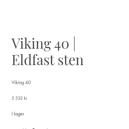
Viking 40 |
Eldfast sten
Viking 40
5 532
kr
I lager