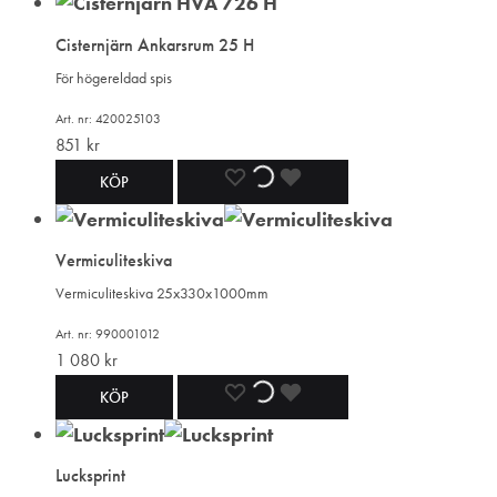
TILL
TILL
TILL
Cisternjärn Ankarsrum 25 H
I
I
I
För högereldad spis
ÖNSKELISTA
ÖNSKELISTA
ÖNSKELISTA
Art. nr: 420025103
851
kr
LÄGG
LÄGGER
LADES
KÖP
TILL
TILL
TILL
Vermiculiteskiva
I
I
I
Vermiculiteskiva 25x330x1000mm
ÖNSKELISTA
ÖNSKELISTA
ÖNSKELISTA
Art. nr: 990001012
1 080
kr
LÄGG
LÄGGER
LADES
KÖP
TILL
TILL
TILL
Lucksprint
I
I
I