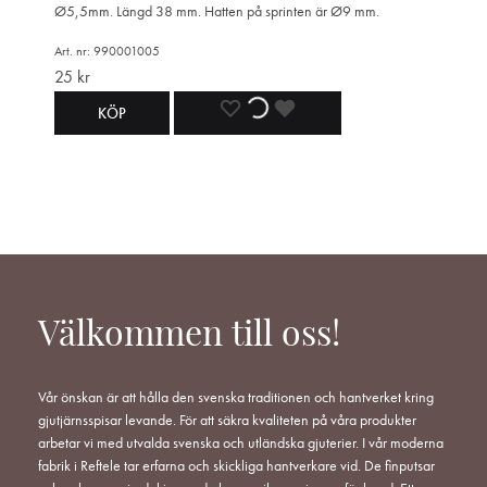
Ø5,5mm. Längd 38 mm. Hatten på sprinten är Ø9 mm.
ÖNSKELISTA
ÖNSKELISTA
ÖNSKELISTA
Art. nr: 990001005
25
kr
LÄGG
LÄGGER
LADES
KÖP
TILL
TILL
TILL
I
I
I
ÖNSKELISTA
ÖNSKELISTA
ÖNSKELISTA
Välkommen till oss!
Vår önskan är att hålla den svenska traditionen och hantverket kring
gjutjärnsspisar levande. För att säkra kvaliteten på våra produkter
arbetar vi med utvalda svenska och utländska gjuterier. I vår moderna
fabrik i Reftele tar erfarna och skickliga hantverkare vid. De finputsar