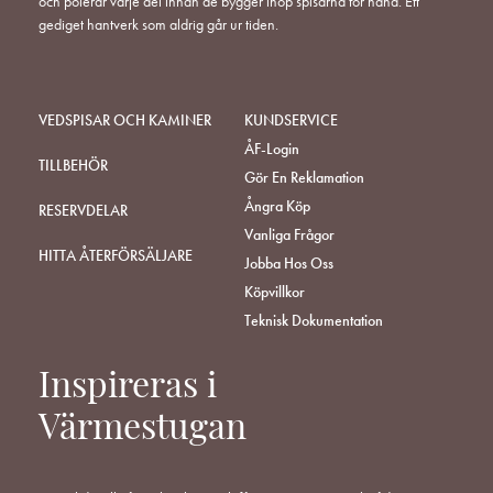
och polerar varje del innan de bygger ihop spisarna för hand. Ett
gediget hantverk som aldrig går ur tiden.
VEDSPISAR OCH KAMINER
KUNDSERVICE
ÅF-Login
TILLBEHÖR
Gör En Reklamation
Ångra Köp
RESERVDELAR
Vanliga Frågor
HITTA ÅTERFÖRSÄLJARE
Jobba Hos Oss
Köpvillkor
Teknisk Dokumentation
Inspireras i
Värmestugan