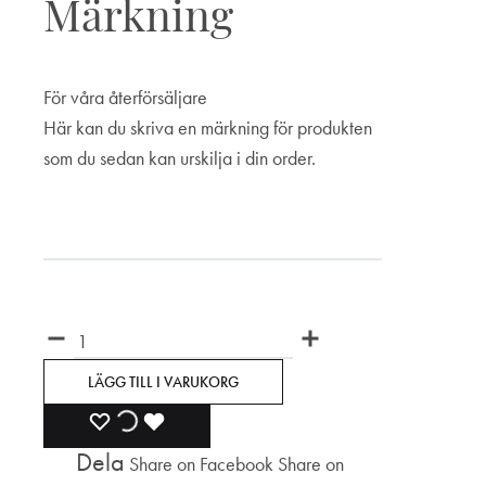
Märkning
För våra återförsäljare
Här kan du skriva en märkning för produkten
som du sedan kan urskilja i din order.
Märkning
Antal
LÄGG TILL I VARUKORG
LÄGG
LÄGGER
LADES
Dela
Share on Facebook
Share on
TILL
TILL
TILL