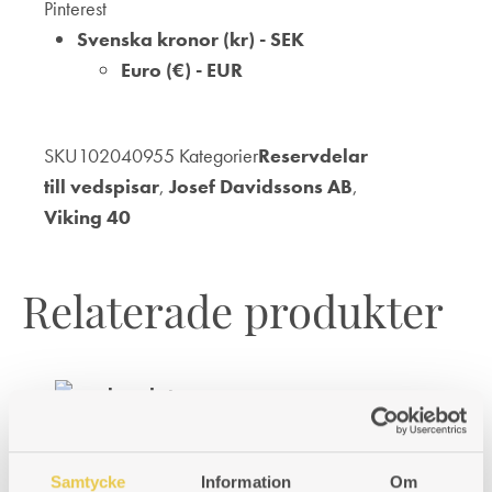
Pinterest
I
I
I
Svenska kronor (kr) - SEK
Euro (€) - EUR
ÖNSKELISTA
ÖNSKELISTA
ÖNSKELISTA
SKU
102040955
Kategorier
Reservdelar
till vedspisar
,
Josef Davidssons AB
,
Viking 40
Relaterade produkter
Oval-rund stos Ankarsrum 26 V+H
Invändigt mått 180x80mm. Höjd 100mm. Ytterdiameter Ø123 mm.
Samtycke
Information
Om