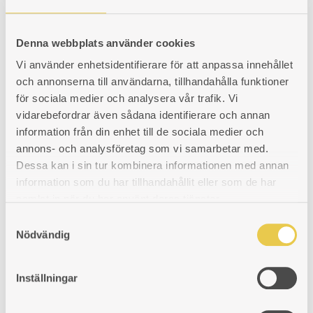
Art. nr: 420026514
1 412
kr
Denna webbplats använder cookies
LÄGG
LÄGGER
LADES
KÖP
Vi använder enhetsidentifierare för att anpassa innehållet
TILL
TILL
TILL
och annonserna till användarna, tillhandahålla funktioner
för sociala medier och analysera vår trafik. Vi
Brännjärn Ankarsrum 26 V
I
I
I
vidarebefordrar även sådana identifierare och annan
För vänstereldad spis
information från din enhet till de sociala medier och
ÖNSKELISTA
ÖNSKELISTA
ÖNSKELISTA
Art. nr: 420026102
annons- och analysföretag som vi samarbetar med.
1 423
kr
Dessa kan i sin tur kombinera informationen med annan
information som du har tillhandahållit eller som de har
LÄGG
LÄGGER
LADES
KÖP
samlat in när du har använt deras tjänster.
TILL
TILL
TILL
S
Nödvändig
Idun Nr 1 | Toppmonterat spjäll
a
I
I
I
m
Passar bakåtanluten spis.
ÖNSKELISTA
ÖNSKELISTA
ÖNSKELISTA
t
Inställningar
Art. nr: 101930110
y
3 100
kr
c