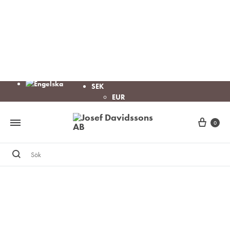
SEK
EUR
Cart
0
Sök