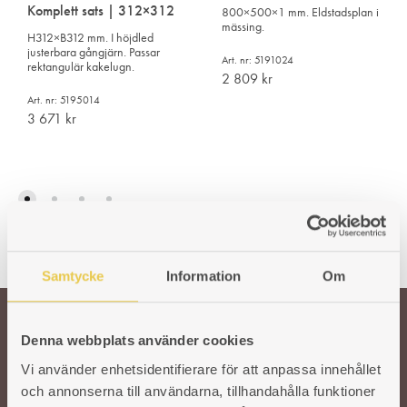
Komplett sats | 312×312
800×500×1 mm. Eldstadsplan i
mässing.
H312×B312 mm. I höjdled
justerbara gångjärn. Passar
Art. nr: 5191024
rektangulär kakelugn.
2 809
kr
Art. nr: 5195014
3 671
kr
Samtycke
Information
Om
Denna webbplats använder cookies
Välkommen till oss!
Vi använder enhetsidentifierare för att anpassa innehållet
och annonserna till användarna, tillhandahålla funktioner
Vår önskan är att hålla den svenska traditionen och hantverket kring