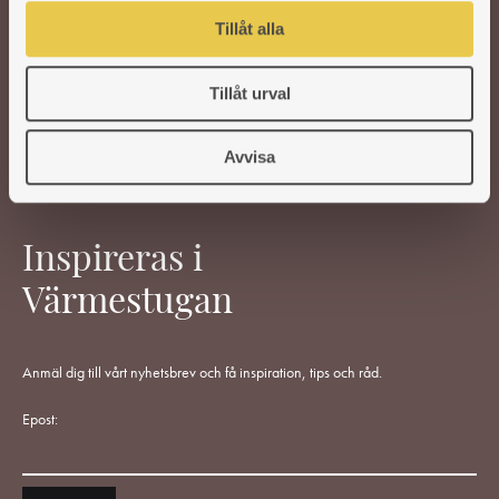
ÅF-Login
Tillåt alla
Gör En Reklamation
Ångra Köp
Tillåt urval
Vanliga Frågor
Jobba Hos Oss
Avvisa
Köpvillkor
Teknisk Dokumentation
Inspireras i
Värmestugan
Anmäl dig till vårt nyhetsbrev och få inspiration, tips och råd.
Epost: