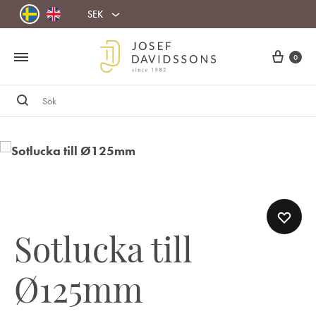
SEK
Cart
0
Sök
Sotlucka till
Ø125mm