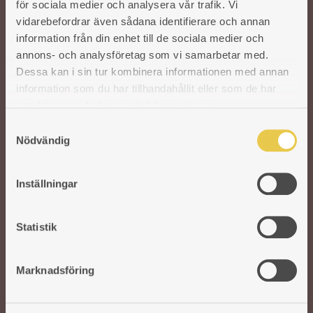
för sociala medier och analysera vår trafik. Vi
gjutjärnsspisar levande. För att säkra kvaliteten på våra produkter arbetar vi
vidarebefordrar även sådana identifierare och annan
med utvalda svenska och utländska gjuterier. I vår moderna fabrik i Reftele
information från din enhet till de sociala medier och
tar erfarna och skickliga hantverkare vid. De finputsar och polerar varje del
annons- och analysföretag som vi samarbetar med.
innan de bygger ihop spisarna för hand. Ett gediget hantverk som aldrig går
Dessa kan i sin tur kombinera informationen med annan
ur tiden.
information som du har tillhandahållit eller som de har
samlat in när du har använt deras tjänster.
S
Nödvändig
a
m
t
Inställningar
VEDSPISAR OCH KAMINER
y
c
TILLBEHÖR
k
Statistik
e
RESERVDELAR
s
Marknadsföring
v
HITTA ÅTERFÖRSÄLJARE
a
KUNDSERVICE
l