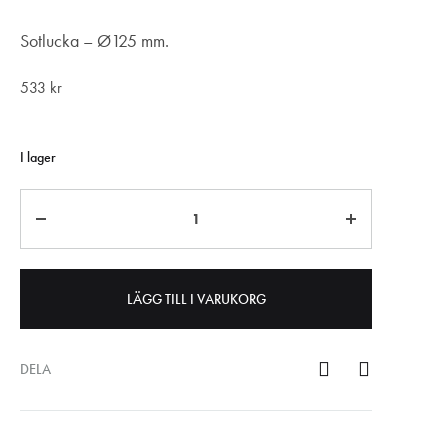
Sotlucka – Ø125 mm.
533
kr
I lager
Antal
LÄGG TILL I VARUKORG
DELA