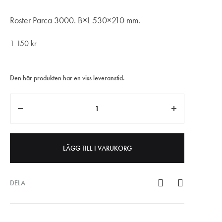
Roster Parca 3000. B×L 530×210 mm.
1 150
kr
Den här produkten har en viss leveranstid.
Antal
LÄGG TILL I VARUKORG
DELA