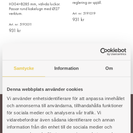
reglering av spjäll.
H304×B285 mm, välvda luckor.
Passar rund kakelugn med Ø27
verktum.
Art. nr: 5191019
931
kr
Art. nr: 5193011
931
kr
Samtycke
Information
Om
Denna webbplats använder cookies
Vi använder enhetsidentifierare för att anpassa innehållet
och annonserna till användarna, tillhandahålla funktioner
för sociala medier och analysera vår trafik. Vi
Välkommen till oss!
vidarebefordrar även sådana identifierare och annan
information från din enhet till de sociala medier och
Vår önskan är att hålla den svenska traditionen och hantverket kring