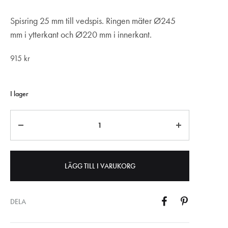
Spisring 25 mm till vedspis. Ringen mäter Ø245
mm i ytterkant och Ø220 mm i innerkant.
915
kr
I lager
Antal
LÄGG TILL I VARUKORG
DELA