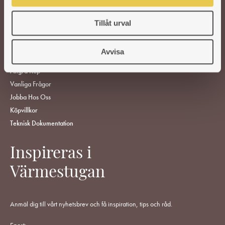
HITTA ÅTERFÖRSÄLJARE
Tillåt urval
KUNDSERVICE
ÅF-Login
Avvisa
Gör En Reklamation
Ångra Köp
Vanliga Frågor
Jobba Hos Oss
Köpvillkor
Teknisk Dokumentation
Inspireras i
Värmestugan
Anmäl dig till vårt nyhetsbrev och få inspiration, tips och råd.
Epost: