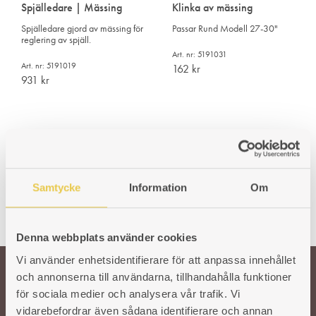
Spjälledare | Mässing
Klinka av mässing
Spjälledare gjord av mässing för
Passar Rund Modell 27-30"
reglering av spjäll.
Art. nr: 5191031
Art. nr: 5191019
162
kr
931
kr
Samtycke
Information
Om
Denna webbplats använder cookies
Vi använder enhetsidentifierare för att anpassa innehållet
och annonserna till användarna, tillhandahålla funktioner
för sociala medier och analysera vår trafik. Vi
Välkommen till oss!
vidarebefordrar även sådana identifierare och annan