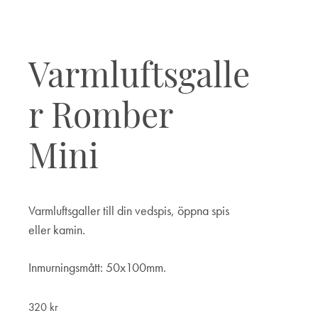
Varmluftsgalle
r Romber
Mini
Varmluftsgaller till din vedspis, öppna spis
eller kamin.
Inmurningsmått: 50x100mm.
320
kr