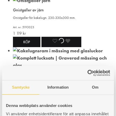
TILL
TILL
TILL
Gnistgaller av järn
I
I
I
Gnistgaller för kakelugn. 230-330x300 mm.
ÖNSKELISTA
ÖNSKELISTA
ÖNSKELISTA
Art. nr: 5193023
1 119
kr
LÄGG
LÄGGER
LADES
KÖP
TILL
TILL
TILL
I
I
I
ÖNSKELISTA
ÖNSKELISTA
ÖNSKELISTA
Samtycke
Information
Om
Denna webbplats använder cookies
Vi använder enhetsidentifierare för att anpassa innehållet