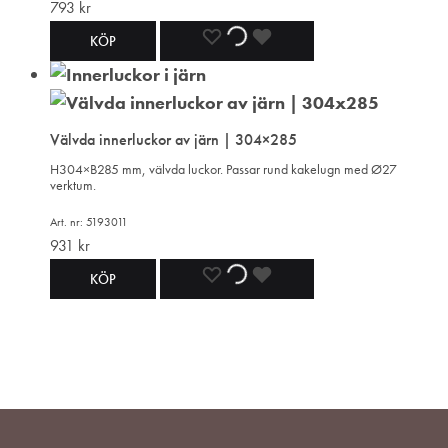
793
kr
LÄGG
LÄGGER
LADES
KÖP
TILL
TILL
TILL
I
I
I
Välvda innerluckor av järn | 304×285
ÖNSKELISTA
ÖNSKELISTA
ÖNSKELISTA
H304×B285 mm, välvda luckor. Passar rund kakelugn med Ø27
verktum.
Art. nr: 5193011
931
kr
LÄGG
LÄGGER
LADES
KÖP
TILL
TILL
TILL
I
I
I
ÖNSKELISTA
ÖNSKELISTA
ÖNSKELISTA