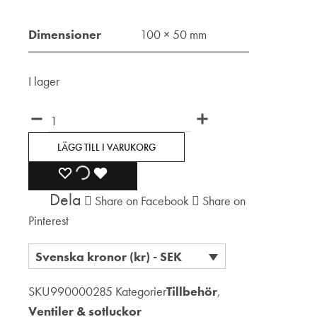
Dimensioner
100 × 50 mm
I lager
Antal
LÄGG TILL I VARUKORG
LÄGG
LÄGGER
LADES
Dela
Share on Facebook
Share on
TILL
TILL
TILL
Pinterest
I
I
I
Svenska kronor (kr) - SEK
ÖNSKELISTA
ÖNSKELISTA
ÖNSKELISTA
SKU
990000285
Kategorier
Tillbehör
,
Ventiler & sotluckor