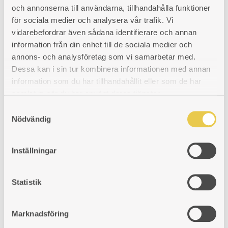
Komplett lucksats | Graverad mässing och glas
och annonserna till användarna, tillhandahålla funktioner
H320×B290 mm. Passar rund kakelugn med Ø30 verktum.
för sociala medier och analysera vår trafik. Vi
vidarebefordrar även sådana identifierare och annan
Art. nr: 5191230
information från din enhet till de sociala medier och
8 393
kr
annons- och analysföretag som vi samarbetar med.
LÄGG
LÄGGER
LADES
KÖP
Dessa kan i sin tur kombinera informationen med annan
information som du har tillhandahållit eller som de har
TILL
TILL
TILL
samlat in när du har använt deras tjänster.
Sotlucka | Mässing
I
I
I
S
Med stos. Ø100mm.
Nödvändig
a
ÖNSKELISTA
ÖNSKELISTA
ÖNSKELISTA
m
Art. nr: 5191017
t
628
kr
Inställningar
y
LÄGG
LÄGGER
LADES
KÖP
c
k
Statistik
TILL
TILL
TILL
e
Spjälledare | Nickel
I
I
I
s
Marknadsföring
Spjälledare gjord av nickel för reglering av spjäll.
v
ÖNSKELISTA
ÖNSKELISTA
ÖNSKELISTA