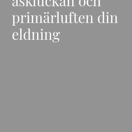
askluckan och
primärluften din
eldning