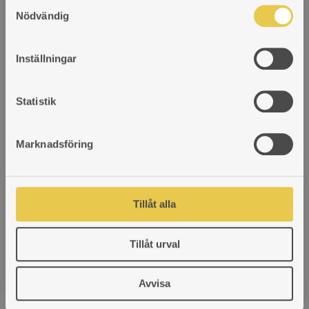
S
Nödvändig
a
m
t
Inställningar
y
c
k
Statistik
e
s
Marknadsföring
v
a
l
Tillåt alla
Tillåt urval
Avvisa