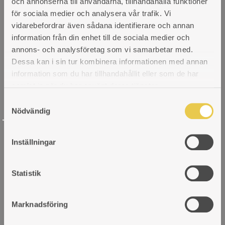
och annonserna till användarna, tillhandahålla funktioner
för sociala medier och analysera vår trafik. Vi
vidarebefordrar även sådana identifierare och annan
information från din enhet till de sociala medier och
annons- och analysföretag som vi samarbetar med.
Dessa kan i sin tur kombinera informationen med annan
information som du har tillhandahållit eller som de har
samlat in när du har använt deras tjänster.
S
Nödvändig
a
INSPIRATION
m
t
Inställningar
y
c
Heimdall 390 |
k
Statistik
e
En ny vedspis för
s
Marknadsföring
v
a