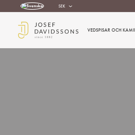
SEK
VEDSPISAR OCH KAMI
Josef
Välkommen
Davidssons
in
AB
i
värmen!