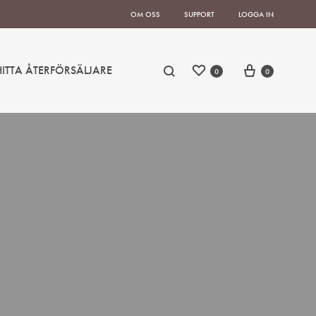
OM OSS
SUPPORT
LOGGA IN
HITTA ÅTERFÖRSÄLJARE
0
0