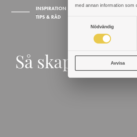
med annan information som du 
INSPIRATION
,
TIPS & RÅD
S
Nödvändig
a
m
t
y
c
Så skapar du et
Avvisa
k
e
s
v
a
l