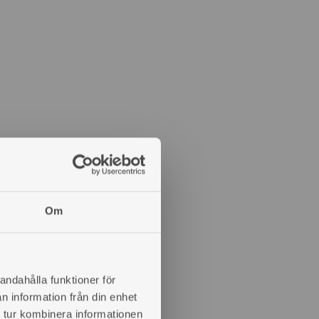
Om
andahålla funktioner för
n information från din enhet
 tur kombinera informationen